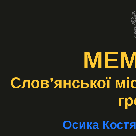
МЕМ
Слов’янської мі
гр
Осика Костя