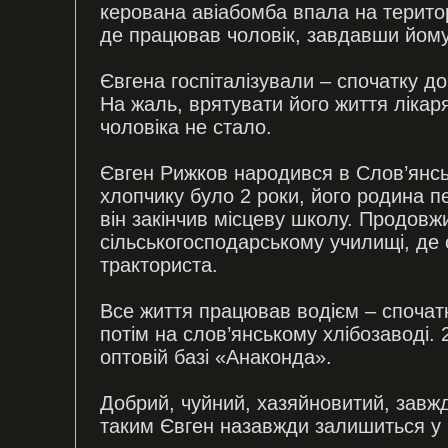
керована авіабомба впала на територ
де працював чоловік, завдавши йому 
Євгена госпіталізували – спочатку до
На жаль, врятувати його життя лікар
чоловіка не стало.
Євген Рижков народився в Слов’янсь
хлопчику було 2 роки, його родина 
він закінчив місцеву школу. Продов
сільськогосподарському училищі, де 
тракториста.
Все життя працював водієм – спочат
потім на слов’янському хлібозаводі. 
оптовій базі «Анаконда».
Добрий, чуйний, хазяйновитий, завж
таким Євген назавжди залишиться у па