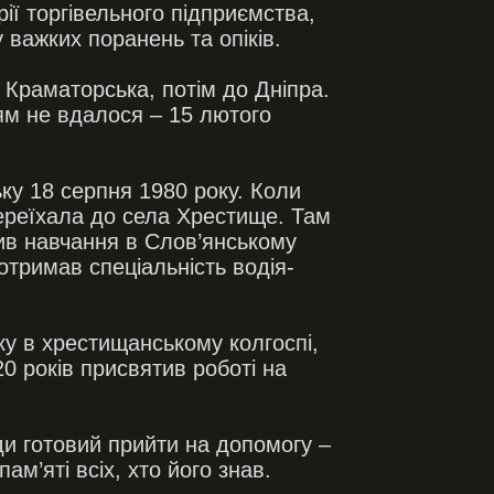
ії торгівельного підприємства,
важких поранень та опіків.
 Краматорська, потім до Дніпра.
ям не вдалося – 15 лютого
ку 18 серпня 1980 року. Коли
переїхала до села Хрестище. Там
жив навчання в Слов’янському
отримав спеціальність водія-
ку в хрестищанському колгоспі,
20 років присвятив роботі на
ди готовий прийти на допомогу –
м’яті всіх, хто його знав.