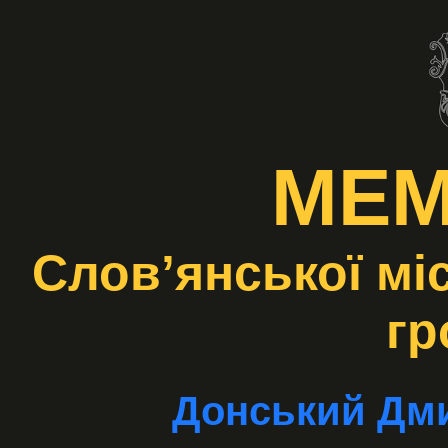
МЕМ
Слов’янської мі
гр
Донський Дм