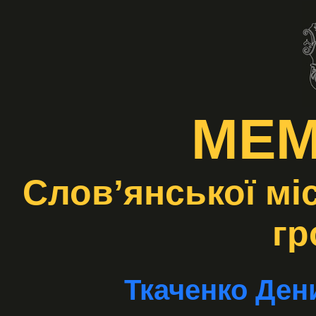
МЕМ
Слов’янської мі
гр
Ткаченко Ден