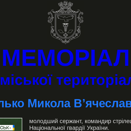
МЕМОРІАЛ
міської територі
ько Микола В’ячесла
молодший сержант, командир стрілец
Національної гвардії України.