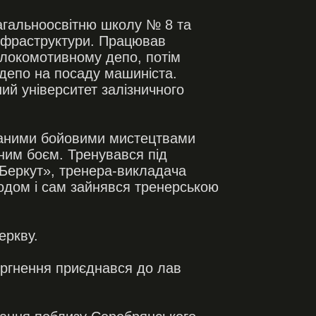
загальноосвітню школу № 8 та
нфраструктури. Працював
 локомотивному депо, потім
депо на посаду машиніста.
ий університет залізничного
шаними бойовими мистецтвами
ним боєм. Тренувався під
«Беркут», тренера-викладача
одом і сам зайнявся тренерською
еркву.
оргнення приєднався до лав