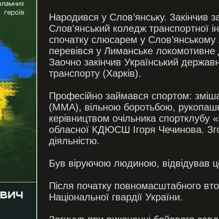
Народився у Слов’янську. Закінчив 
Слов'янський коледж транспортної і
спочатку слюсарем у Слов’янському
перевівся у Лиманське локомотивне 
Заочно закінчив Український державн
транспорту (Харків).
Професійно займався спортом: змі
(MMA), вільною боротьбою, рукопаш
керівництвом очільника спортклубу 
обласної КДЮСШ Ігоря Чечинова. Зг
діяльністю.
Був віруючою людиною, відвідував ц
Після початку повномасштабного вт
Національної гвардії України.