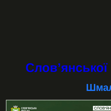
Слов’янської 
Шмал