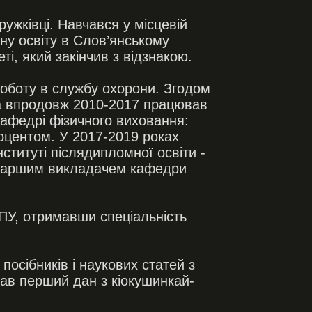
ужківці. Навчався у місцевій
ну освіту в Слов’янському
і, який закінчив з відзнакою.
роботу в службу охорони. Згодом
та впродовж 2010-2017 працював
кафедрі фізичного виховання:
оцентом. У 2017-2019 роках
титуті післядипломної освіти -
 старшим викладачем кафедри
ДПУ, отримавши спеціальність
посібників і наукових статей з
Мав перший дан з кіокушинкай-