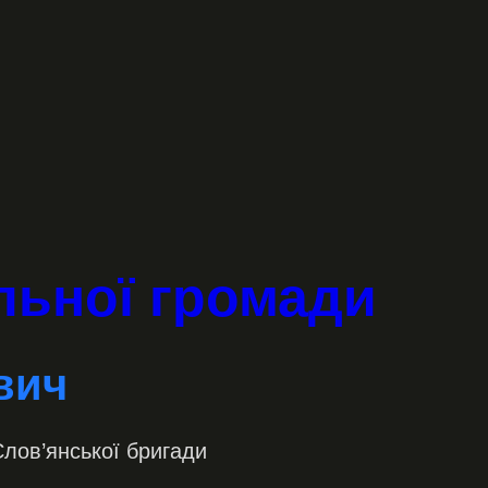
альної громади
вич
Слов’янської бригади